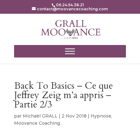
06.24.54.38.21
contact@moovancecoaching.com
Back To Basics – Ce que
Jeffrey Zeig m’a appris –
Partie 2/3
par
Michaël GRALL
|
2 Nov 2018
|
Hypnose
,
Moovance Coaching